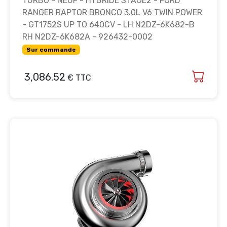
TURBO - NEUF - HYBRIDE STAGE2 - FORD
RANGER RAPTOR BRONCO 3.0L V6 TWIN POWER
- GT1752S UP TO 640CV - LH N2DZ-6K682-B
RH N2DZ-6K682A - 926432-0002
Sur commande
3,086.52
€ TTC