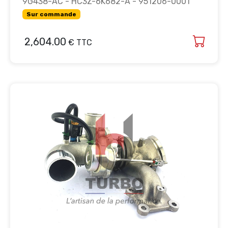
9G438-AC - HC3Z-6K682-A - 951206-0001
Sur commande
2,604.00
€ TTC