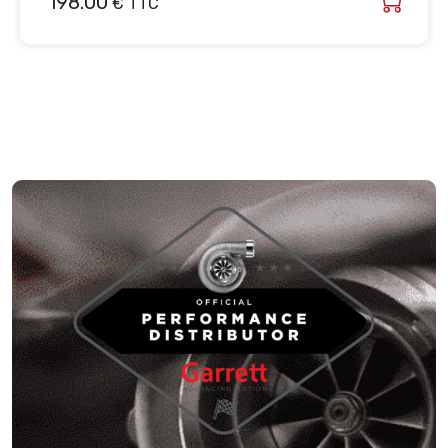
198.00
€ TTC