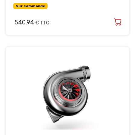
Sur commande
540.94
€ TTC