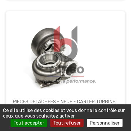
PIECES DETACHEES - NEUF - CARTER TURBINE
- TURBINE HSG KIT 1.21 A/R O/V, V-BAND
Ce site utilise des cookies et vous donne le contrôle sur
IN/OUT RR - G30 - 740902-0099
ceux que vous souhaitez activer
Tout accepter
Tout refuser
Personnaliser
Sur commande