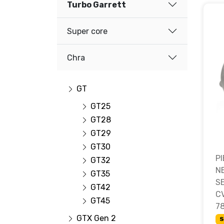
Turbo Garrett
Super core
Chra
GT
GT25
GT28
GT29
GT30
P
GT32
N
GT35
S
GT42
C
GT45
7
GTX Gen 2
S