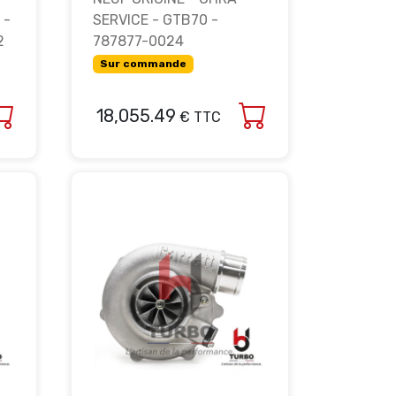
 -
SERVICE - GTB70 -
2
787877-0024
Sur commande
18,055.49
€ TTC