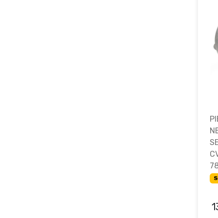
P
N
S
C
7
S
1