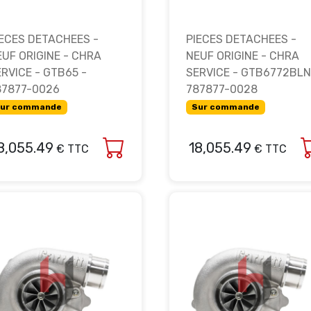
IECES DETACHEES -
PIECES DETACHEES -
EUF ORIGINE - CHRA
NEUF ORIGINE - CHRA
RVICE - GTB65 -
SERVICE - GTB6772BLN
87877-0026
787877-0028
ur commande
Sur commande
8,055.49
18,055.49
€ TTC
€ TTC