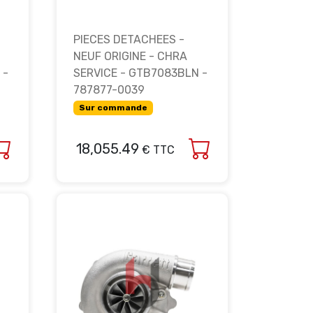
PIECES DETACHEES -
NEUF ORIGINE - CHRA
 -
SERVICE - GTB7083BLN -
787877-0039
Sur commande
18,055.49
€ TTC