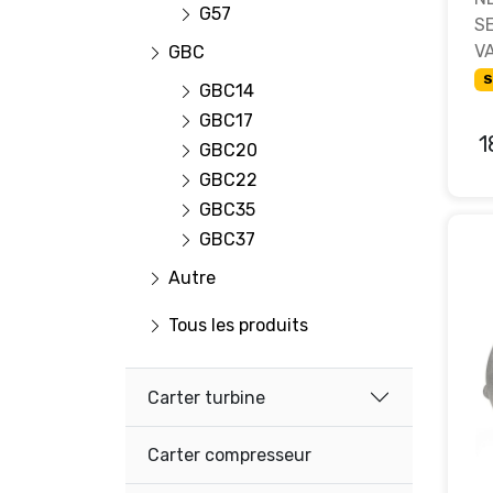
G57
S
V
GBC
S
GBC14
GBC17
1
GBC20
GBC22
GBC35
GBC37
Autre
Tous les produits
Carter turbine
Carter compresseur