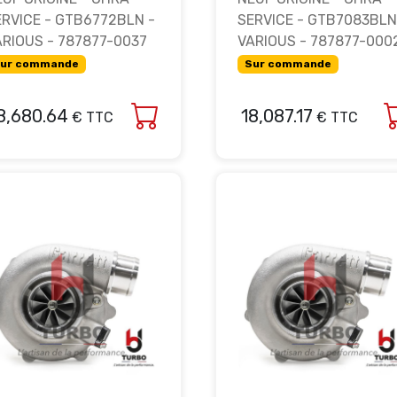
ERVICE - GTB6772BLN -
SERVICE - GTB7083BLN
ARIOUS - 787877-0037
VARIOUS - 787877-000
ur commande
Sur commande
8,680.64
18,087.17
€ TTC
€ TTC