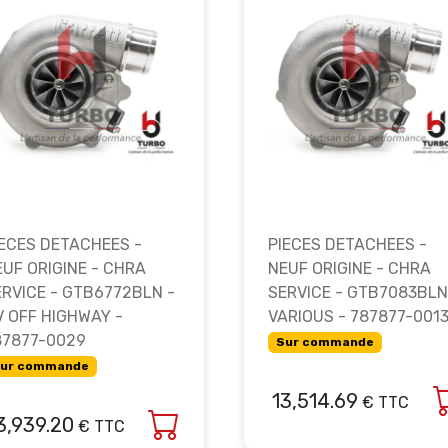
IECES DETACHEES -
PIECES DETACHEES -
EUF ORIGINE - CHRA
NEUF ORIGINE - CHRA
ERVICE - GTB6772BLN -
SERVICE - GTB7083BLN
V OFF HIGHWAY -
VARIOUS - 787877-001
87877-0029
Sur commande
ur commande
13,514.69
€ TTC
3,939.20
€ TTC