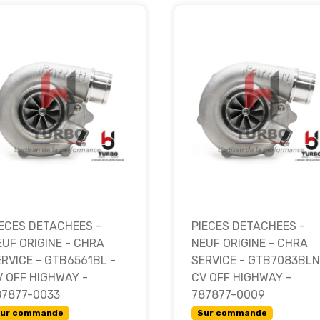
IECES DETACHEES -
PIECES DETACHEES -
EUF ORIGINE - CHRA
NEUF ORIGINE - CHRA
ERVICE - GTB6561BL -
SERVICE - GTB7083BLN
V OFF HIGHWAY -
CV OFF HIGHWAY -
87877-0033
787877-0009
ur commande
Sur commande