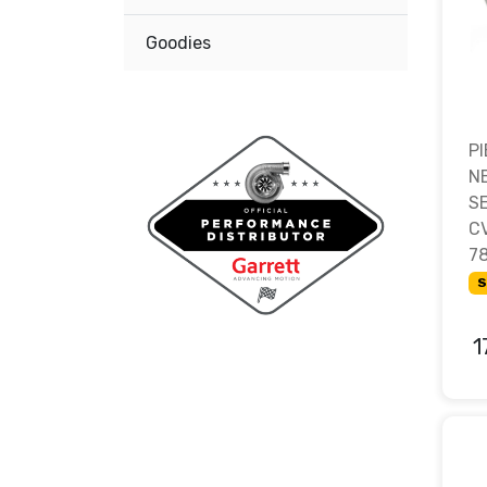
Goodies
P
N
S
C
7
S
1