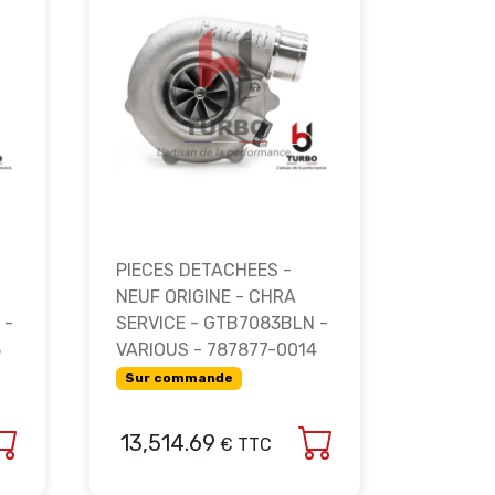
PIECES DETACHEES -
NEUF ORIGINE - CHRA
 -
SERVICE - GTB7083BLN -
3
VARIOUS - 787877-0014
Sur commande
13,514.69
€ TTC