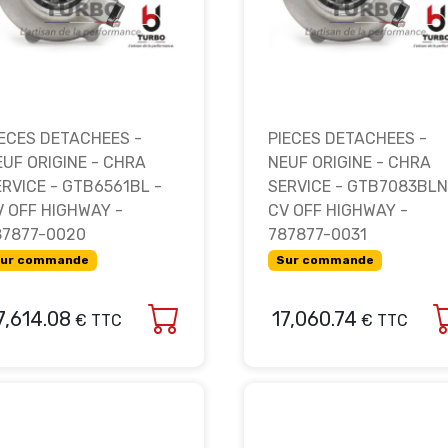
IECES DETACHEES -
PIECES DETACHEES -
EUF ORIGINE - CHRA
NEUF ORIGINE - CHRA
ERVICE - GTB6561BL -
SERVICE - GTB7083BLN
V OFF HIGHWAY -
CV OFF HIGHWAY -
87877-0020
787877-0031
ur commande
Sur commande
7,614.08
17,060.74
€ TTC
€ TTC