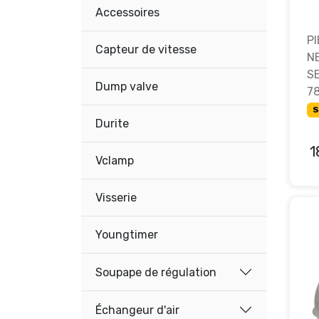
Accessoires
P
Capteur de vitesse
N
SE
Dump valve
7
S
Durite
1
Vclamp
Visserie
Youngtimer
Soupape de régulation
Échangeur d'air