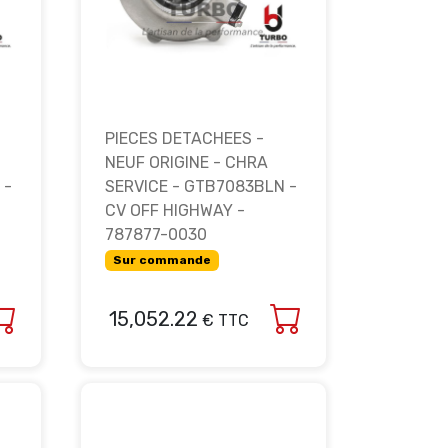
PIECES DETACHEES -
NEUF ORIGINE - CHRA
 -
SERVICE - GTB7083BLN -
CV OFF HIGHWAY -
787877-0030
Sur commande
15,052.22
€ TTC