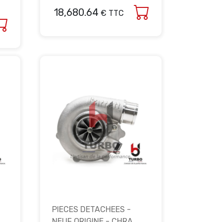
18,680.64
€ TTC
PIECES DETACHEES -
NEUF ORIGINE - CHRA