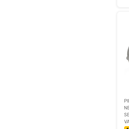
P
N
S
V