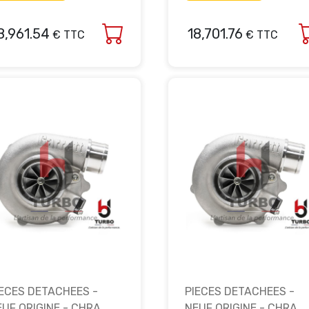
8,961.54
18,701.76
€ TTC
€ TTC
IECES DETACHEES -
PIECES DETACHEES -
EUF ORIGINE - CHRA
NEUF ORIGINE - CHRA