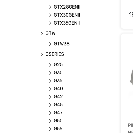
GTX28GENII
1
GTX30GENII
GTX35GENII
GTW
GTW38
GSERIES
G25
G30
G35
G40
G42
G45
G47
G50
P
G55
N