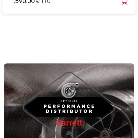
1,590.00
€ TTC