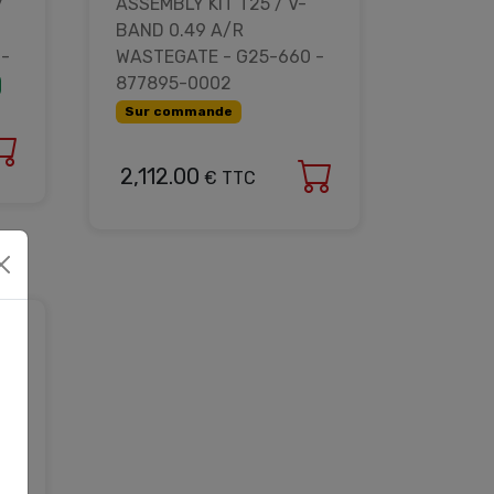
/
ASSEMBLY KIT T25 / V-
BAND 0.49 A/R
-
WASTEGATE - G25-660 -
877895-0002
Sur commande
2,112.00
€ TTC