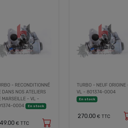
URBO - RECONDITIONNÉ
TURBO - NEUF ORIGINE 
E DANS NOS ATELIERS
VL - 801374-0004
 MARSEILLE - VL -
En stock
01374-0004
En stock
270.00
€ TTC
49.00
€ TTC