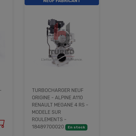
NEUF FABRICANT
-
TURBOCHARGER NEUF
ORIGINE - ALPINE A110
RENAULT MEGANE 4 RS -
MODELE SUR
ROULEMENTS -
18489700020
En stock