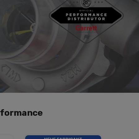
mance
erformance