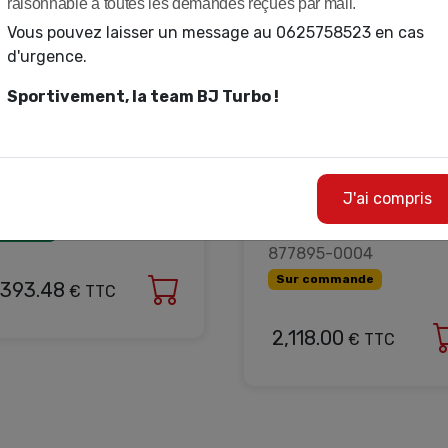
raisonnable à toutes les demandes reçues par mail.
Vous pouvez laisser un message au 0625758523 en cas
d'urgence.
Sportivement, la team BJ Turbo !
IECES DETACHEES -
TURBO - NEUF - BALL
EUF - SUPER CORE -
BEARING - TURBO
TANDARD ROTATION -
ASSEMBLY KIT V-BAND 
J'ai compris
30-660 - 880693-0001
V-BAND 0.92 A/R
WASTEGATE - G25-550 
n stock
877895-0004
Sur commande
,393.48
€ TTC
2,118.00
€ TTC