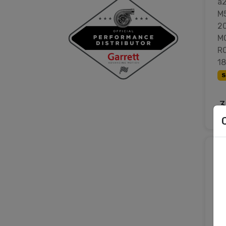
a
M
2
M
R
1
S
3