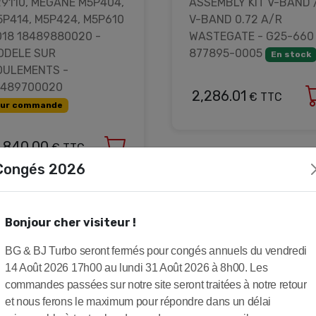
29110, MÉGANE M5P404,
ASSEMBLY KIT V-BAND 
5P414, M5P424, M5P610
V-BAND 0.72 A/R
018 18489880020 -
WASTEGATE - G25-660 
ODELE SUR
877895-0005
En stock
OULEMENTS -
8489700020
2,286.01
€ TTC
ur commande
,840.00
€ TTC
Congés 2026
Bonjour cher visiteur !
BG & BJ Turbo seront fermés pour congés annuels du vendredi
14 Août 2026 17h00 au lundi 31 Août 2026 à 8h00. Les
commandes passées sur notre site seront traitées à notre retour
et nous ferons le maximum pour répondre dans un délai