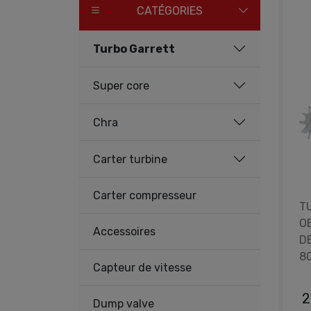
CATÉGORIES
Turbo Garrett
Super core
Chra
Carter turbine
Carter compresseur
T
O
Accessoires
DE
8
Capteur de vitesse
2
Dump valve