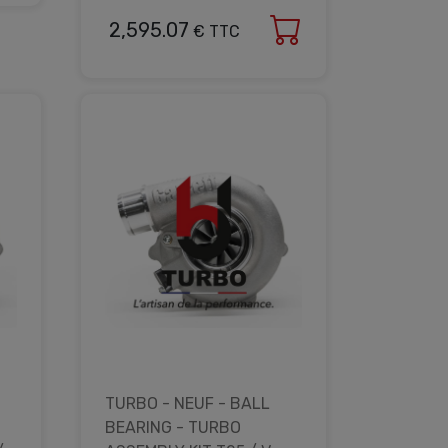
2,595.07
€ TTC
TURBO - NEUF - BALL
BEARING - TURBO