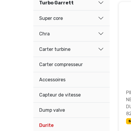
Turbo Garrett
Super core
Chra
Carter turbine
Carter compresseur
Accessoires
P
Capteur de vitesse
NE
D
Dump valve
8
S
Durite