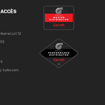
 ACCÈS
mbarras Lot 12
TES
79
j-turbo.com