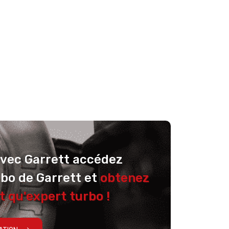
avec Garrett accédez
rbo de Garrett et
obtenez
t qu'expert turbo !