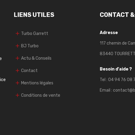
LIENS UTILES
CONTACT &
Adresse
Turbo Garrett
117 chemin de Ca
BJ Turbo
83440 TOURRET
Actu & Conseils
e
Besoin d'aide ?
Contact
vice
Tel :
04 94 76 08 
Mentions légales
Email :
contact@b
Conditions de vente