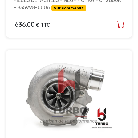
PIECES DETACHEES - NEUF - CHRA - GT2860R
- 835998-0006
Sur commande
636.00
€ TTC