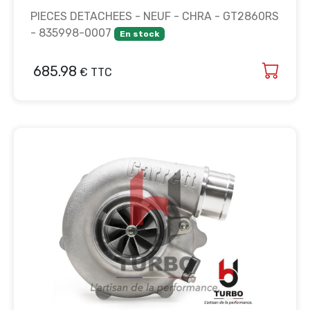
PIECES DETACHEES - NEUF - CHRA - GT2860RS
- 835998-0007
En stock
685.98
€ TTC