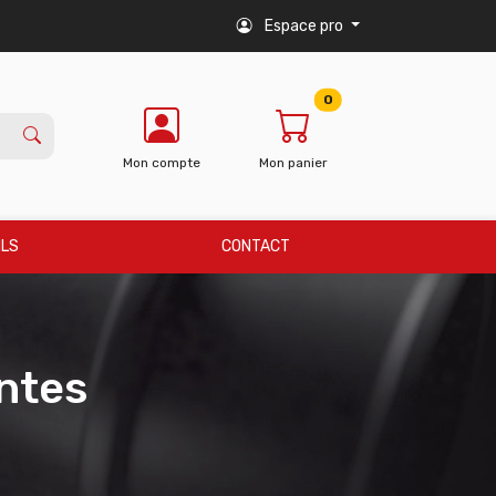
Espace pro
0
Mon compte
Mon panier
ILS
CONTACT
ntes