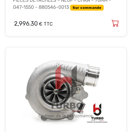
PIECES DETACHEES - NEUF - CHRA - 76MM -
G47-1550 - 880546-0013
Sur commande
2,996.30
€ TTC