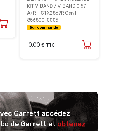
KIT V-BAND / V-BAND 0.57
KIT V-BA
A/R - GTX2867R Gen II -
A/R - GT
856800-0005
856800-
Sur commande
Sur com
0.00
0.00
€ TTC
€ 
avec Garrett accédez
rbo de Garrett et
obtenez