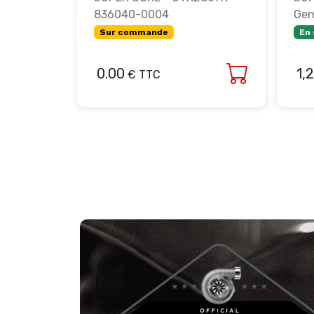
86 A/R -
836040-0004
Gen
856800-
Sur commande
En
0.00
1,
€ TTC