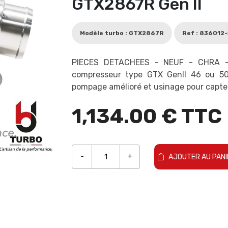
GTX2867R Gen II
Modèle turbo : GTX2867R
Ref : 836012
PIECES DETACHEES - NEUF - CHRA -
compresseur type GTX GenII 46 ou 50
pompage amélioré et usinage pour capte
1,134.00 € TTC
-
+
AJOUTER AU PANI