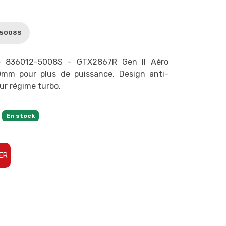
-5008S
 836012-5008S - GTX2867R Gen II Aéro
mm pour plus de puissance. Design anti-
ur régime turbo.
En stock
ER