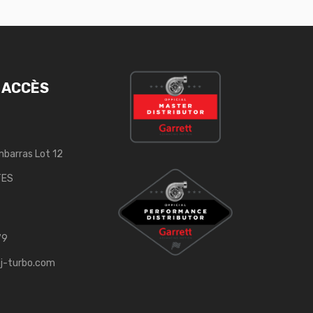
 ACCÈS
mbarras Lot 12
TES
79
j-turbo.com