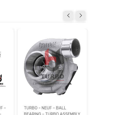
F -
TURBO - NEUF - BALL
TURBO - 
-
BEARING - TURBO ASSEMBLY
BEARING