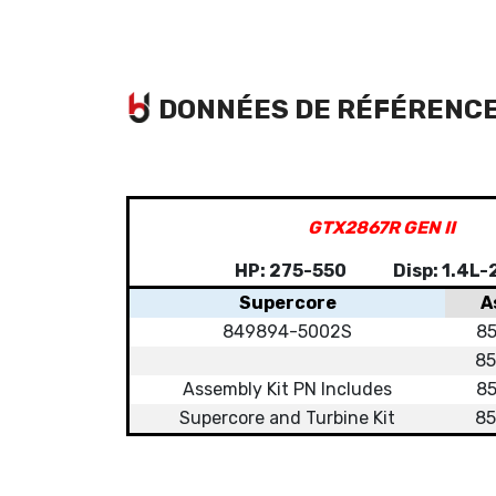
DONNÉES DE RÉFÉRENC
GTX2867R GEN II
HP: 275-550 Disp: 1.4L-2
Supercore
A
849894-5002S
8
8
Assembly Kit PN Includes
8
Supercore and Turbine Kit
8