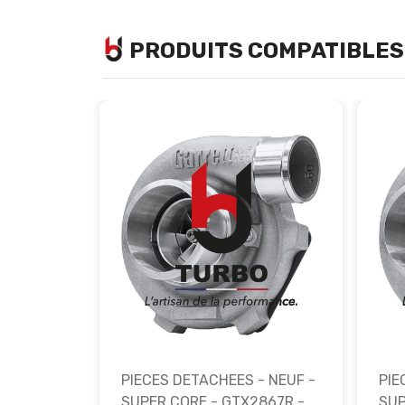
PRODUITS COMPATIBLES
LL
PIECES DETACHEES - NEUF -
PIE
ASSEMBLY
SUPER CORE - GTX2867R -
SUP