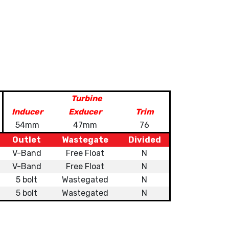
Turbine
Inducer
Exducer
Trim
54mm
47mm
76
Outlet
Wastegate
Divided
V-Band
Free Float
N
V-Band
Free Float
N
5 bolt
Wastegated
N
5 bolt
Wastegated
N