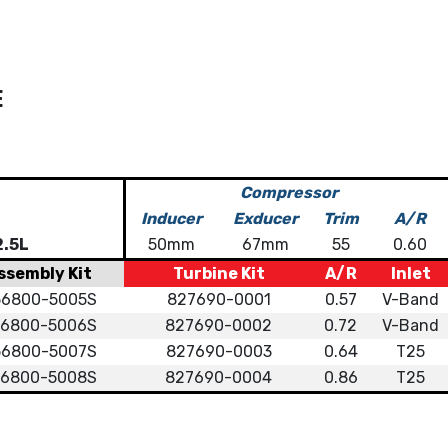
E
Compressor
Inducer
Exducer
Trim
A/R
.5L
50mm
67mm
55
0.60
ssembly Kit
Turbine Kit
A/R
Inlet
56800-5005S
827690-0001
0.57
V-Band
56800-5006S
827690-0002
0.72
V-Band
56800-5007S
827690-0003
0.64
T25
56800-5008S
827690-0004
0.86
T25