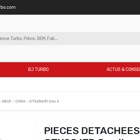
rbo.com
BJ TURBO
ACTUS & CONSE
 NEUF - CHRA - GTX2867R Gen II
PIECES DETACHEES 