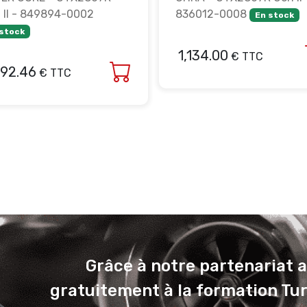
 II - 849894-0002
836012-0008
En stock
 stock
1,134.00
€ TTC
292.46
€ TTC
Grâce à notre partenariat 
gratuitement à la formation Tu