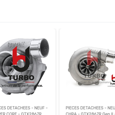
CES DETACHEES - NEUF -
PIECES DETACHEES - NEU
ER CORE - GTX2867R
CHRA - GTX2867R Gen II 