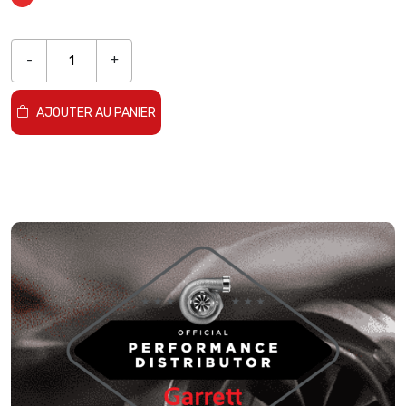
-
+
AJOUTER AU PANIER