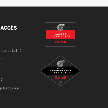
 ACCÈS
mbarras Lot 12
TES
79
j-turbo.com