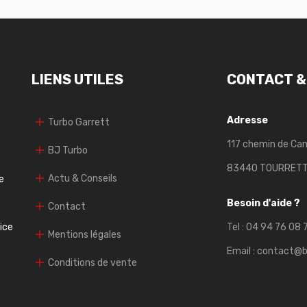
LIENS UTILES
CONTACT &
Adresse
Turbo Garrett
117 chemin de Ca
BJ Turbo
83440 TOURRET
Actu & Conseils
e
Besoin d'aide ?
Contact
vice
Tel :
04 94 76 08 
Mentions légales
Email :
contact@b
Conditions de vente