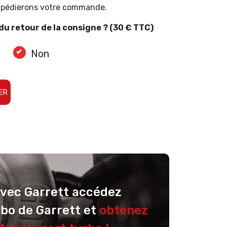
expédierons votre commande.
u retour de la consigne ? (30 € TTC)
Non
ER
avec Garrett accédez
rbo de Garrett et
obtenez