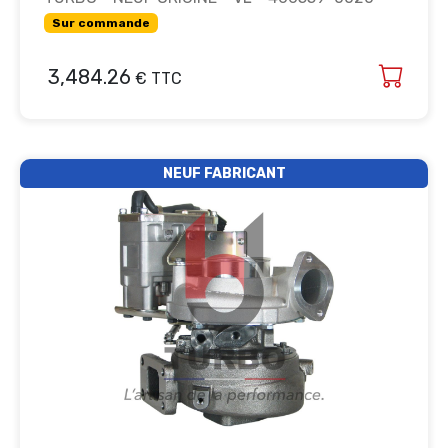
Sur commande
3,484.26
€ TTC
NEUF FABRICANT