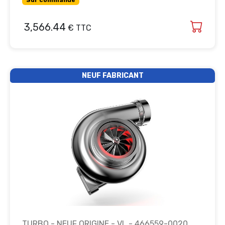
Sur commande
3,566.44
€ TTC
NEUF FABRICANT
TURBO - NEUF ORIGINE - VL - 466559-0020