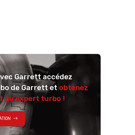
avec Garrett accédez
rbo de Garrett et
obtenez
t qu'expert turbo !
ATION