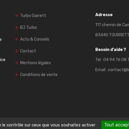
Adresse
Turbo Garrett
117 chemin de Ca
BJ Turbo
83440 TOURRET
Actu & Conseils
e
Besoin d'aide ?
Contact
vice
Tel :
04 94 76 08 
Mentions légales
Email :
contact@b
Conditions de vente
Tout accep
e le contrôle sur ceux que vous souhaitez activer
2026 BJ TURBO - L'artisan de la performance