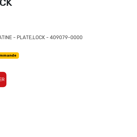
OCK
ATINE - PLATE,LOCK - 409079-0000
ommande
ER