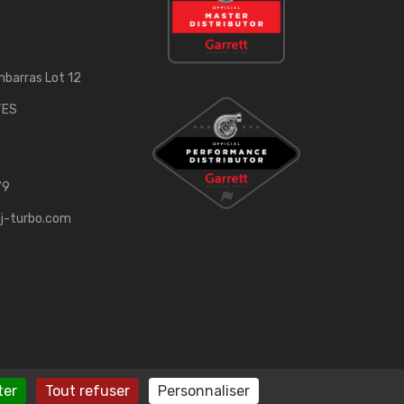
mbarras Lot 12
TES
79
j-turbo.com
ter
Tout refuser
Personnaliser