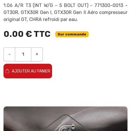
1.06 A/R T3 (INT W/G - 5 BOLT OUT) - 771300-0013 -
GT30R, GTX30R Gen I, GTX30R Gen II Aéro compresseur
original GT, CHRA refroidi par eau.
0.00 € TTC
Sur commande
-
+
AJOUTER AU PANIER