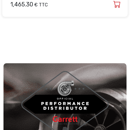
1,465.30
€ TTC