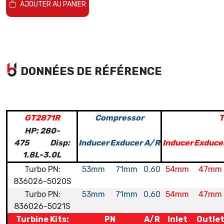
AJOUTER AU PANIER
DONNÉES DE RÉFÉRENCE
GT2871R
Compressor
T
HP: 280-
475 Disp:
Inducer
Exducer
A/R
Inducer
Exduce
1.8L-3.0L
Turbo PN:
53mm
71mm
0.60
54mm
47mm
836026-5020S
Turbo PN:
53mm
71mm
0.60
54mm
47mm
836026-5021S
Turbine Kits:
PN
A/R
Inlet
Outle