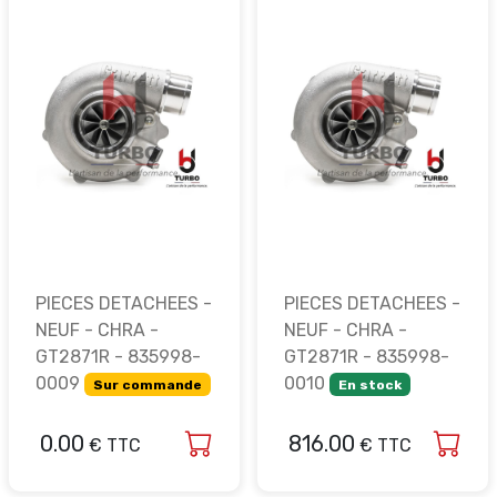
PIECES DETACHEES -
PIECES DETACHEES -
NEUF - CHRA -
NEUF - CHRA -
GT2871R - 835998-
GT2871R - 835998-
0009
0010
Sur commande
En stock
0.00
816.00
€ TTC
€ TTC