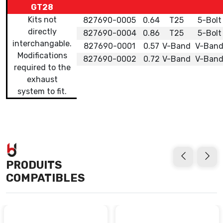
GT28
Kits not
827690-0005
0.64
T25
5-Bolt
directly
827690-0004
0.86
T25
5-Bolt
interchangable.
827690-0001
0.57
V-Band
V-Ban
Modifications
827690-0002
0.72
V-Band
V-Ban
required to the
exhaust
system to fit.
PRODUITS
COMPATIBLES