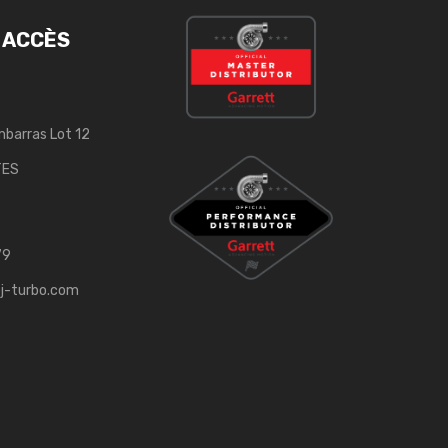
 ACCÈS
mbarras Lot 12
TES
79
j-turbo.com