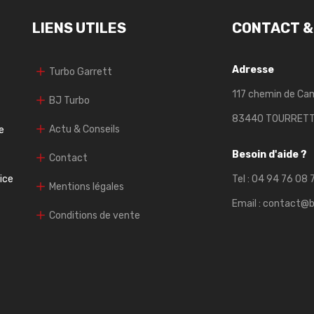
LIENS UTILES
CONTACT &
Adresse
Turbo Garrett
117 chemin de Ca
BJ Turbo
83440 TOURRET
Actu & Conseils
e
Besoin d'aide ?
Contact
vice
Tel :
04 94 76 08 
Mentions légales
Email :
contact@b
Conditions de vente