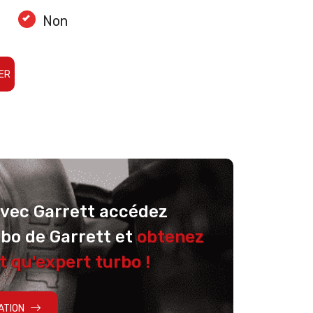
Non
ER
avec Garrett accédez
rbo de Garrett et
obtenez
t qu'expert turbo !
ATION