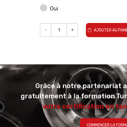
Oui
-
+
AJOUTER AU PANI
Grâce à notre partenariat 
gratuitement à la formation Tu
votre certification en tan
COMMENCER LA FORM