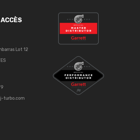
 ACCÈS
mbarras Lot 12
TES
79
j-turbo.com