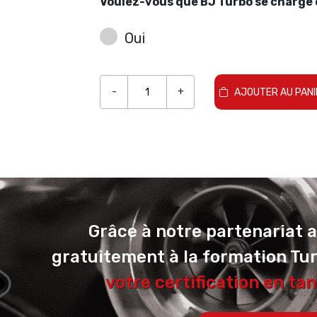
Voulez-vous que BJ Turbo se charge d
Oui
-
+
AJOUTER AU PANI
Grâce à notre partenariat 
gratuitement à la formation Tu
votre certification en tan