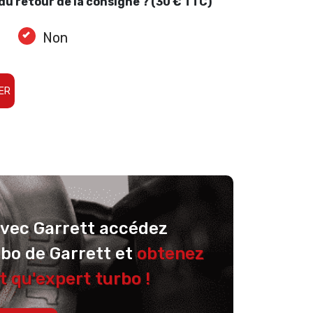
u retour de la consigne ? (30 € TTC)
Non
ER
avec Garrett accédez
rbo de Garrett et
obtenez
t qu'expert turbo !