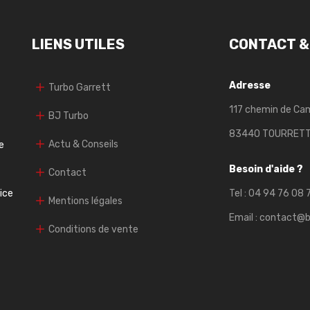
LIENS UTILES
CONTACT &
Adresse
Turbo Garrett
117 chemin de Ca
BJ Turbo
83440 TOURRET
Actu & Conseils
e
Besoin d'aide ?
Contact
vice
Tel :
04 94 76 08 
Mentions légales
Email :
contact@b
Conditions de vente