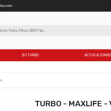
rbo.com
BJ TURBO
ACTUS & CONSE
VL
TURBO - MAXLIFE - 