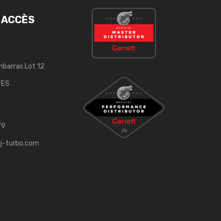
 ACCÈS
mbarras Lot 12
TES
79
j-turbo.com