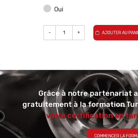
Oui
-
+
AJOUTER AU PANI
Grâce à notre partenariat 
gratuitement à la formation Tu
votre certification en tan
COMMENCER LA FORM