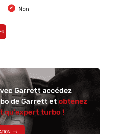
Non
ER
avec Garrett accédez
rbo de Garrett et
obtenez
t qu'expert turbo !
ATION