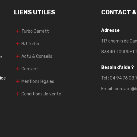
LIENS UTILES
CONTACT &
Adresse
Turbo Garrett
117 chemin de Ca
BJ Turbo
83440 TOURRET
Actu & Conseils
e
Besoin d'aide ?
Contact
vice
Tel :
04 94 76 08 
Mentions légales
Email :
contact@b
Conditions de vente