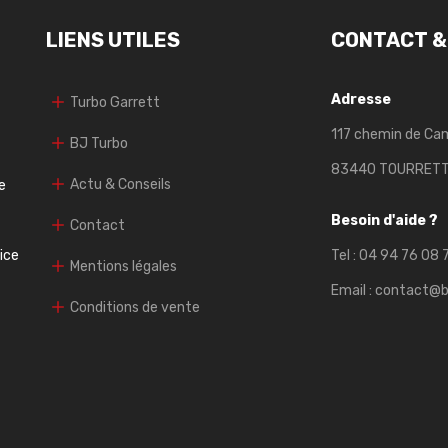
LIENS UTILES
CONTACT &
Adresse
Turbo Garrett
117 chemin de Ca
BJ Turbo
83440 TOURRET
Actu & Conseils
e
Besoin d'aide ?
Contact
vice
Tel :
04 94 76 08 
Mentions légales
Email :
contact@b
Conditions de vente