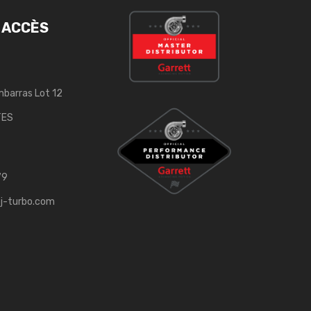
 ACCÈS
mbarras Lot 12
TES
79
j-turbo.com