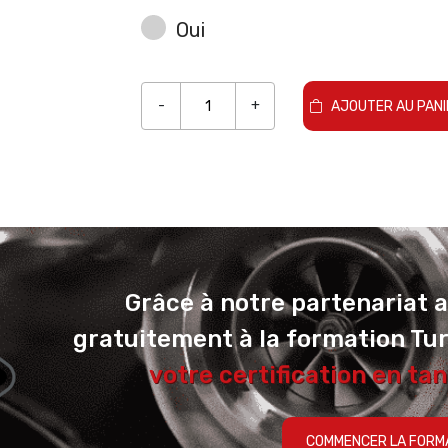
Oui
-
+
AJOUTER AU PANI
Grâce à notre partenariat 
gratuitement à la formation Tu
votre certification en tan
COMMENCER LA FORM