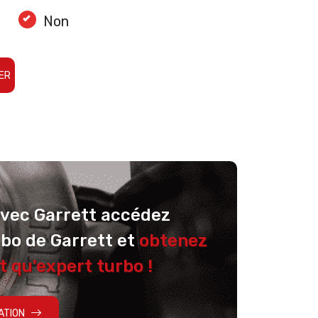
Non
ER
avec Garrett accédez
rbo de Garrett et
obtenez
t qu'expert turbo !
ATION