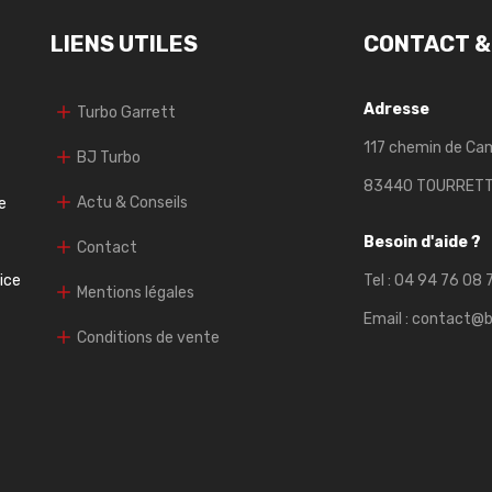
LIENS UTILES
CONTACT &
Adresse
Turbo Garrett
117 chemin de Ca
BJ Turbo
83440 TOURRET
Actu & Conseils
e
Besoin d'aide ?
Contact
vice
Tel :
04 94 76 08 
Mentions légales
Email :
contact@b
Conditions de vente