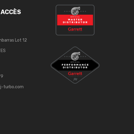
 ACCÈS
mbarras Lot 12
TES
79
j-turbo.com