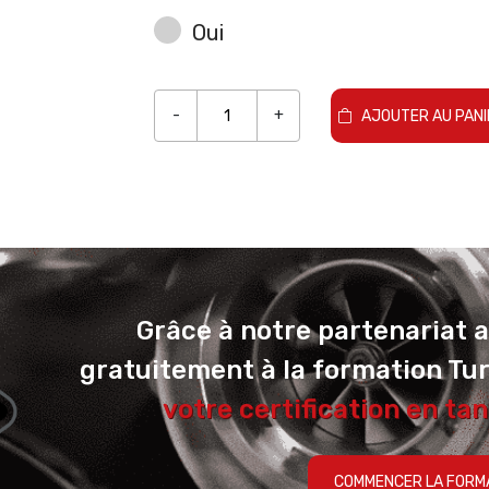
Oui
-
+
AJOUTER AU PANI
Grâce à notre partenariat 
gratuitement à la formation Tu
votre certification en tan
COMMENCER LA FORM