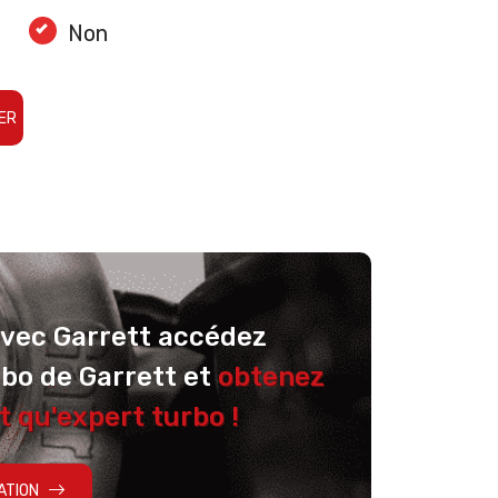
Non
ER
avec Garrett accédez
rbo de Garrett et
obtenez
t qu'expert turbo !
ATION