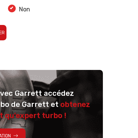
Non
ER
avec Garrett accédez
rbo de Garrett et
obtenez
t qu'expert turbo !
ATION