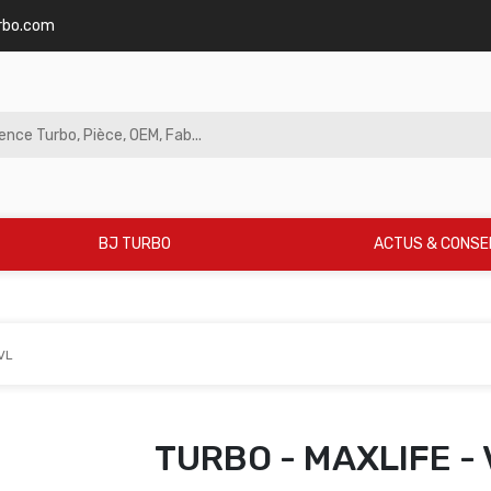
rbo.com
BJ TURBO
ACTUS & CONSE
VL
TURBO - MAXLIFE - 