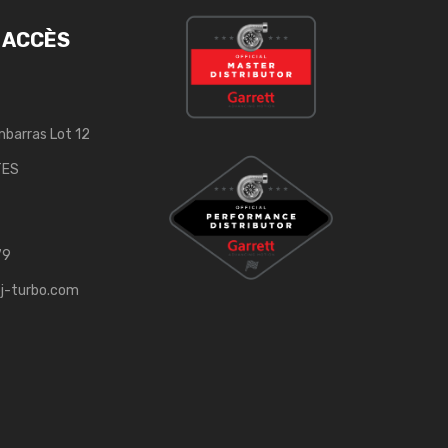
 ACCÈS
mbarras Lot 12
TES
79
j-turbo.com