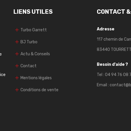
LIENS UTILES
CONTACT &
Adresse
Turbo Garrett
117 chemin de Ca
BJ Turbo
83440 TOURRET
Actu & Conseils
e
Besoin d'aide ?
Contact
vice
Tel :
04 94 76 08 
Mentions légales
Email :
contact@b
Conditions de vente