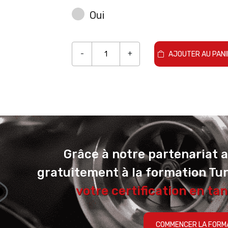
Oui
-
+
AJOUTER AU PANI
Grâce à notre partenariat 
gratuitement à la formation Tu
votre certification en tan
COMMENCER LA FORM