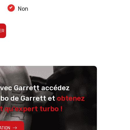
Non
ER
avec Garrett accédez
rbo de Garrett et
obtenez
t qu'expert turbo !
ATION