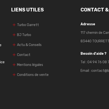
LIENS UTILES
CONTACT &
Adresse
Turbo Garrett
117 chemin de Ca
BJ Turbo
83440 TOURRET
Actu & Conseils
e
Besoin d'aide ?
Contact
vice
Tel :
04 94 76 08 
Mentions légales
Email :
contact@b
Conditions de vente