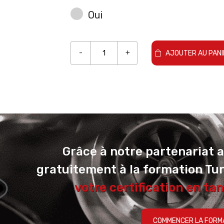
Oui
-
+
AJOUTER AU PANI
Grâce à notre partenariat 
gratuitement à la formation Tu
votre certification en tan
COMMENCER LA FORM