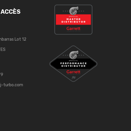
 ACCÈS
mbarras Lot 12
TES
79
j-turbo.com