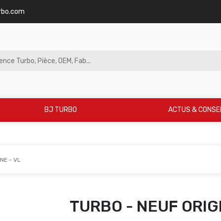
rbo.com
BJ TURBO
ACTUS & CONSE
NE - VL
TURBO - NEUF ORIGI