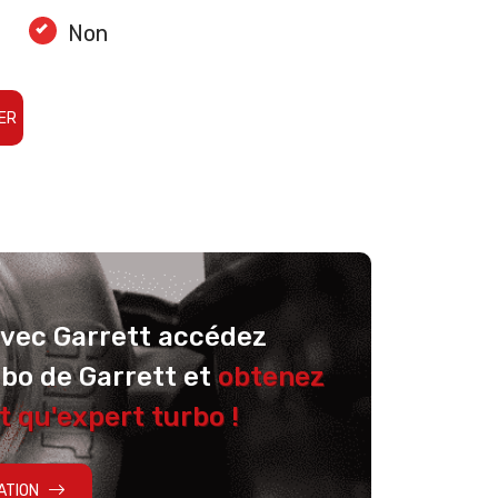
Non
ER
avec Garrett accédez
rbo de Garrett et
obtenez
t qu'expert turbo !
ATION