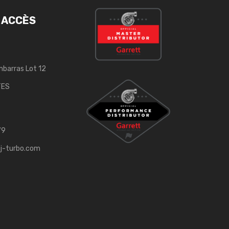
 ACCÈS
mbarras Lot 12
TES
79
j-turbo.com