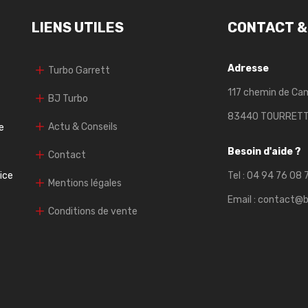
LIENS UTILES
CONTACT &
Adresse
Turbo Garrett
117 chemin de Ca
BJ Turbo
83440 TOURRET
Actu & Conseils
e
Besoin d'aide ?
Contact
vice
Tel :
04 94 76 08 
Mentions légales
Email :
contact@b
Conditions de vente