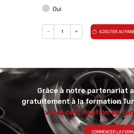
Oui
-
+
AJOUTER AU PANI
Grâce à notre partenariat 
gratuitement à la formation Tu
votre certification en tan
COMMENCER LA FORM