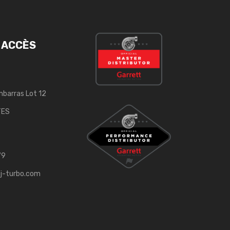
 ACCÈS
mbarras Lot 12
TES
79
j-turbo.com