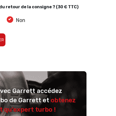
u retour de la consigne ? (30 € TTC)
Non
ER
avec Garrett accédez
rbo de Garrett et
obtenez
t qu'expert turbo !