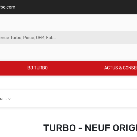
rbo.com
BJ TURBO
ACTUS & CONSE
NE - VL
TURBO - NEUF ORIGI