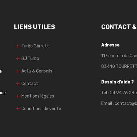
LIENS UTILES
CONTACT &
Adresse
Turbo Garrett
117 chemin de Ca
BJ Turbo
83440 TOURRET
Actu & Conseils
e
Besoin d'aide ?
Contact
vice
Tel :
04 94 76 08 
Mentions légales
Email :
contact@b
Conditions de vente