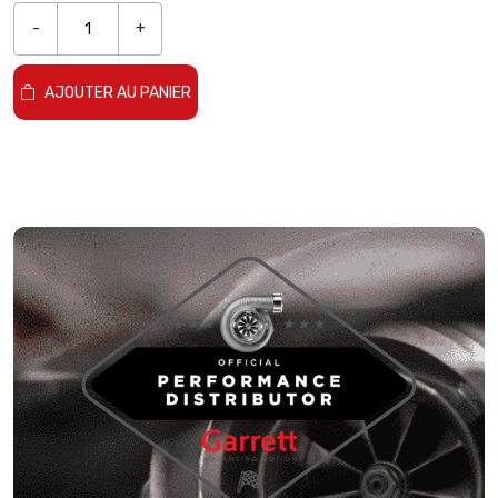
-
+
AJOUTER AU PANIER