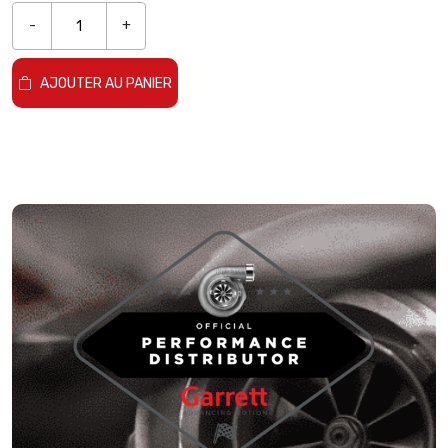
-
+
AJOUTER AU PANIER