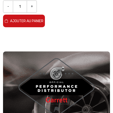
-
+
AJOUTER AU PANIER