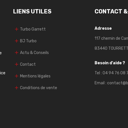
LIENS UTILES
CONTACT &
Adresse
Turbo Garrett
117 chemin de Ca
BJ Turbo
83440 TOURRET
Actu & Conseils
e
Besoin d'aide ?
Contact
vice
Tel :
04 94 76 08 
Mentions légales
Email :
contact@b
Conditions de vente