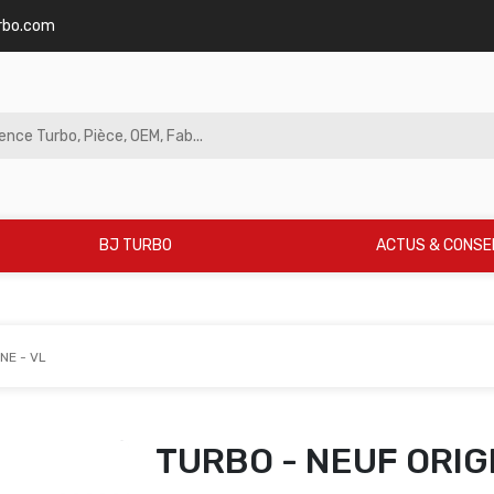
rbo.com
BJ TURBO
ACTUS & CONSE
NE - VL
TURBO - NEUF ORIGI