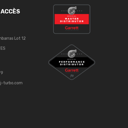
 ACCÈS
mbarras Lot 12
TES
79
j-turbo.com