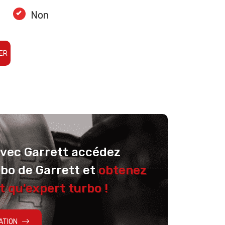
Non
ER
avec Garrett accédez
rbo de Garrett et
obtenez
t qu'expert turbo !
ATION