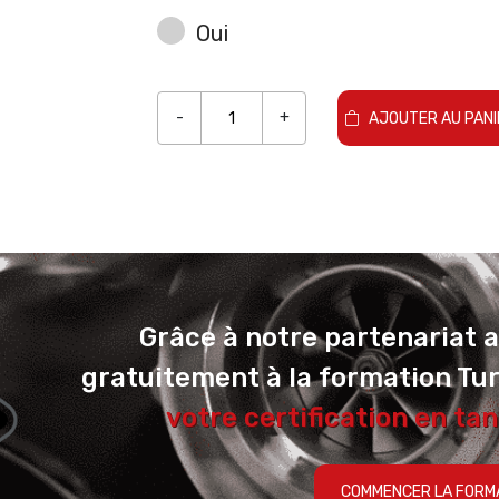
Oui
-
+
AJOUTER AU PANI
Grâce à notre partenariat 
gratuitement à la formation Tu
votre certification en tan
COMMENCER LA FORM