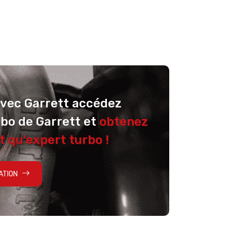
avec Garrett accédez
rbo de Garrett et
obtenez
t qu'expert turbo !
ATION