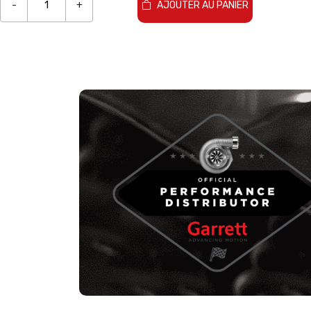
-
+
AJOUTER AU PANIER