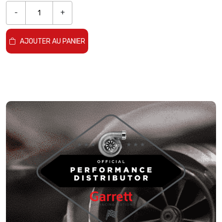
-
+
AJOUTER AU PANIER