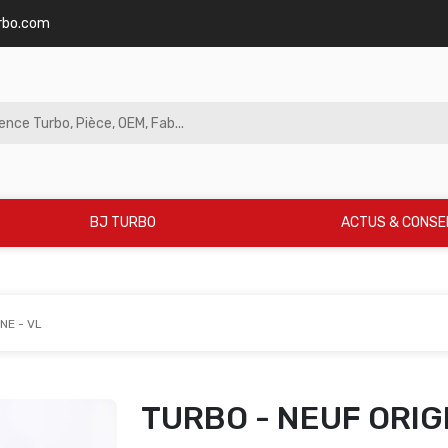
rbo.com
BJ TURBO
ACTUS & CONSE
NE - VL
TURBO - NEUF ORIGI