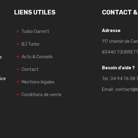
LIENS UTILES
CONTACT &
Adresse
Turbo Garrett
117 chemin de Ca
BJ Turbo
83440 TOURRET
Actu & Conseils
e
Besoin d'aide ?
Contact
vice
Tel :
04 94 76 08 
Mentions légales
Email :
contact@b
Conditions de vente