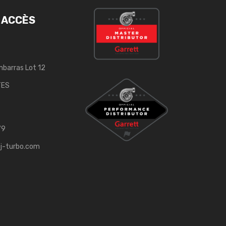
 ACCÈS
mbarras Lot 12
TES
79
j-turbo.com