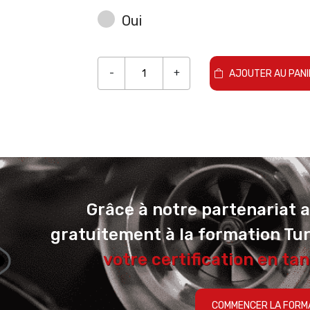
Oui
-
+
AJOUTER AU PANI
Grâce à notre partenariat 
gratuitement à la formation Tu
votre certification en tan
COMMENCER LA FORM