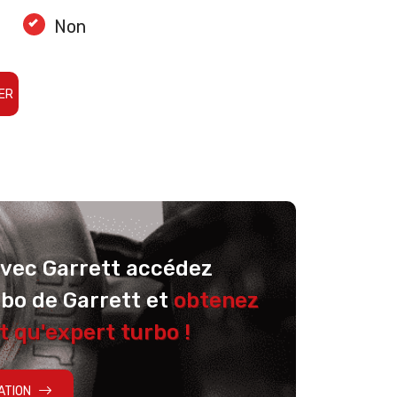
Non
ER
avec Garrett accédez
rbo de Garrett et
obtenez
t qu'expert turbo !
ATION