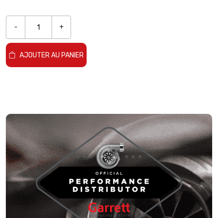
-
+
AJOUTER AU PANIER