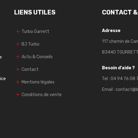
LIENS UTILES
CONTACT &
Adresse
Turbo Garrett
117 chemin de Ca
BJ Turbo
83440 TOURRET
Actu & Conseils
e
Besoin d'aide ?
Contact
vice
Tel :
04 94 76 08 
Mentions légales
Email :
contact@b
Conditions de vente