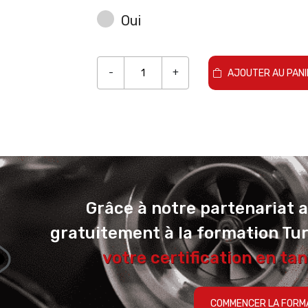
Oui
-
+
AJOUTER AU PANI
Grâce à notre partenariat 
gratuitement à la formation Tu
votre certification en tan
COMMENCER LA FORM