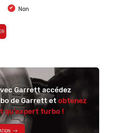
Non
ER
avec Garrett accédez
rbo de Garrett et
obtenez
t qu'expert turbo !
ATION