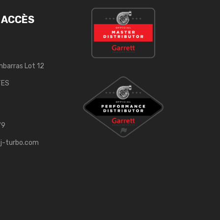
 ACCÈS
mbarras Lot 12
TES
79
j-turbo.com