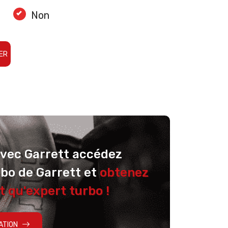
Non
ER
avec Garrett accédez
rbo de Garrett et
obtenez
t qu'expert turbo !
ATION