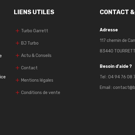
LIENS UTILES
CONTACT &
Adresse
Turbo Garrett
117 chemin de Ca
BJ Turbo
83440 TOURRET
Actu & Conseils
e
Besoin d'aide ?
Contact
vice
Tel :
04 94 76 08 
Mentions légales
Email :
contact@b
Conditions de vente