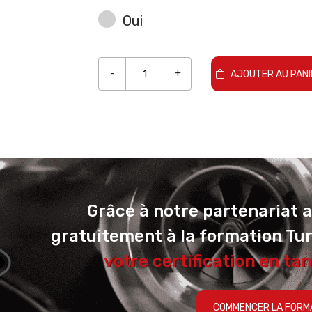
Oui
-
+
AJOUTER AU PANI
Grâce à notre partenariat 
gratuitement à la formation Tu
votre certification en tan
COMMENCER LA FORM