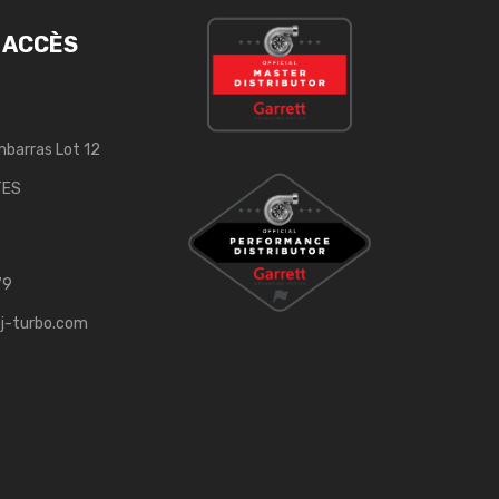
 ACCÈS
mbarras Lot 12
TES
79
j-turbo.com