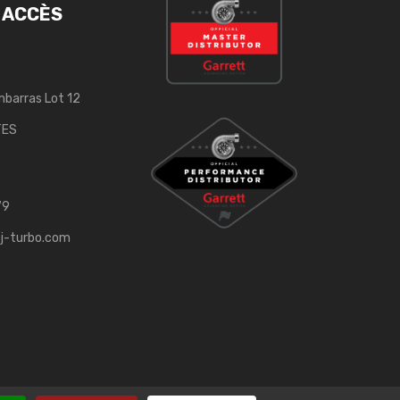
 ACCÈS
mbarras Lot 12
TES
79
j-turbo.com