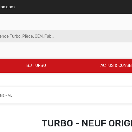
rbo.com
BJ TURBO
ACTUS & CONSE
NE - VL
TURBO - NEUF ORIGI