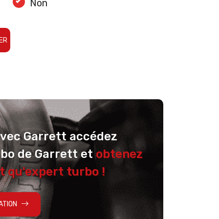
Non
ER
avec Garrett accédez
rbo de Garrett et
obtenez
t qu'expert turbo !
ATION