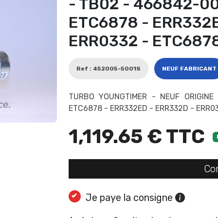
- TB02 - 466842-00
ETC6878 - ERR332E
ERR0332 - ETC687
Ref : 452005-5001S
NEUF FABRICANT
TURBO YOUNGTIMER - NEUF ORIGINE 
ETC6878 - ERR332ED - ERR332D - ERR0
1,119.65 € TTC
Co
Je paye la consigne