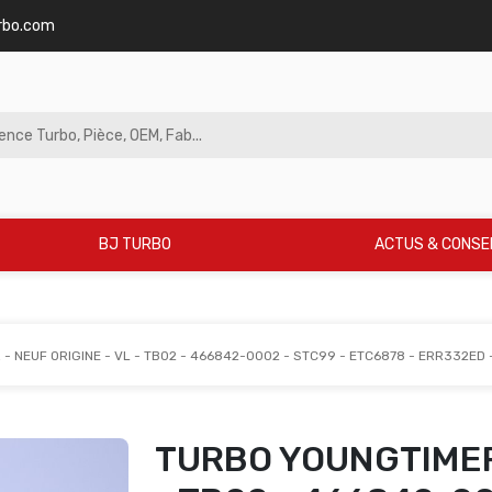
rbo.com
BJ TURBO
ACTUS & CONSE
- NEUF ORIGINE - VL - TB02 - 466842-0002 - STC99 - ETC6878 - ERR332ED
TURBO YOUNGTIMER 