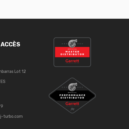
 ACCÈS
mbarras Lot 12
TES
79
j-turbo.com