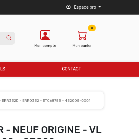
Espace pro
0
Mon compte
Mon panier
ILS
CONTACT
 - ERR332D - ERR0332 - ETC6878B - 452005-0001
- NEUF ORIGINE - VL