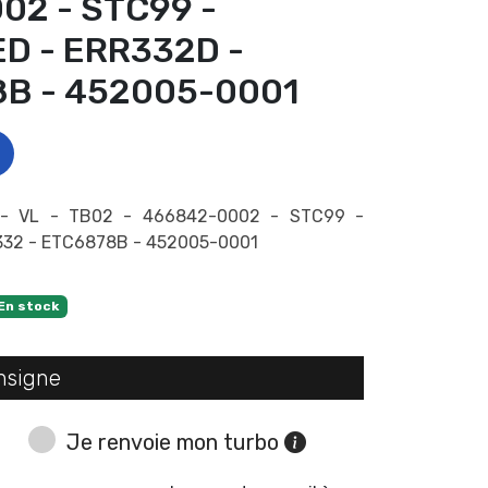
02 - STC99 -
D - ERR332D -
8B - 452005-0001
- VL - TB02 - 466842-0002 - STC99 -
332 - ETC6878B - 452005-0001
En stock
nsigne
Je renvoie mon turbo