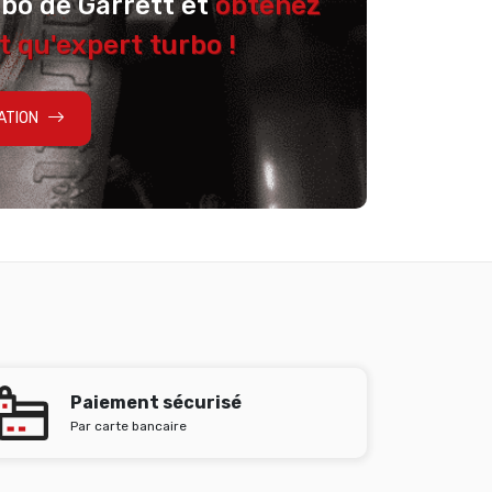
rbo de Garrett et
obtenez
t qu'expert turbo !
ATION
Paiement sécurisé
Par carte bancaire