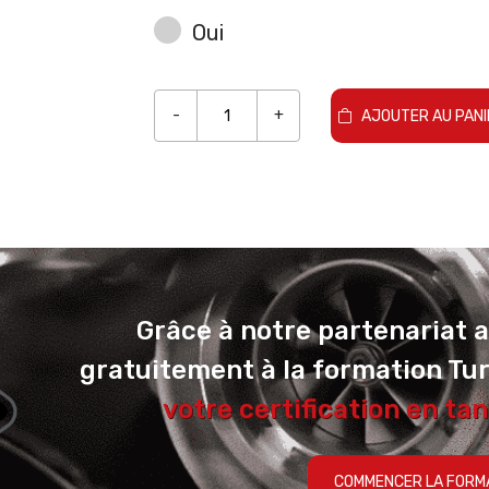
Oui
-
+
AJOUTER AU PANI
Grâce à notre partenariat 
gratuitement à la formation Tu
votre certification en tan
COMMENCER LA FORM