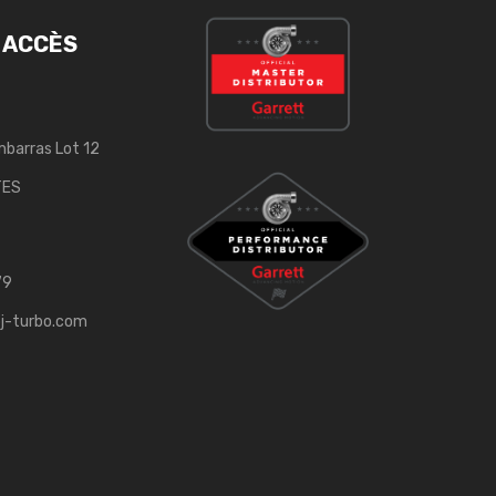
 ACCÈS
mbarras Lot 12
TES
79
j-turbo.com