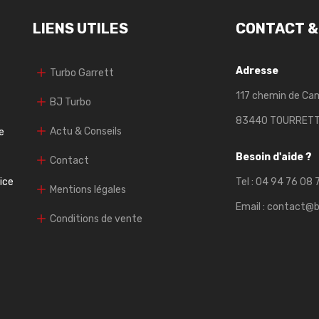
LIENS UTILES
CONTACT &
Adresse
Turbo Garrett
117 chemin de Ca
BJ Turbo
83440 TOURRET
Actu & Conseils
e
Besoin d'aide ?
Contact
vice
Tel :
04 94 76 08 
Mentions légales
Email :
contact@b
Conditions de vente