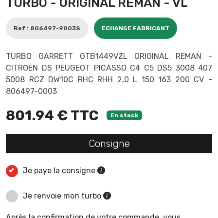
TURBO - ORIGINAL REMAN - VL
Ref : 806497-9003S
ECHANGE FABRICANT
TURBO GARRETT GTB1449VZL ORIGINAL REMAN -
CITROEN DS PEUGEOT PICASSO C4 C5 DS5 3008 407
5008 RCZ DW10C RHC RHH 2,0 L 150 163 200 CV -
806497-0003
801.94 € TTC
En stock
Consigne
Je paye la consigne
Je renvoie mon turbo
Après la confirmation de votre commande, vous