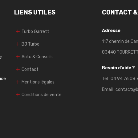
LIENS UTILES
CONTACT &
Adresse
Turbo Garrett
117 chemin de Ca
BJ Turbo
83440 TOURRET
Actu & Conseils
e
Besoin d'aide ?
Contact
vice
Tel :
04 94 76 08 
Mentions légales
Email :
contact@b
Conditions de vente