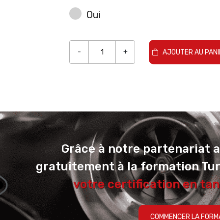
Oui
-
+
AJOUTER AU PANI
Grâce à notre partenariat 
gratuitement à la formation Tu
votre certification en tan
COMMENCER LA FORM