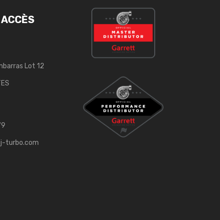
 ACCÈS
mbarras Lot 12
TES
79
j-turbo.com