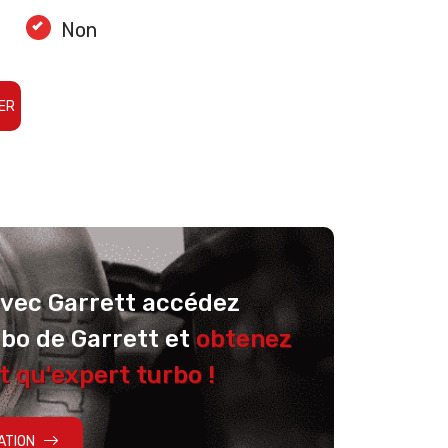
Non
ER
avec Garrett accédez
rbo de Garrett et
obtenez
t qu'expert turbo !
ATION