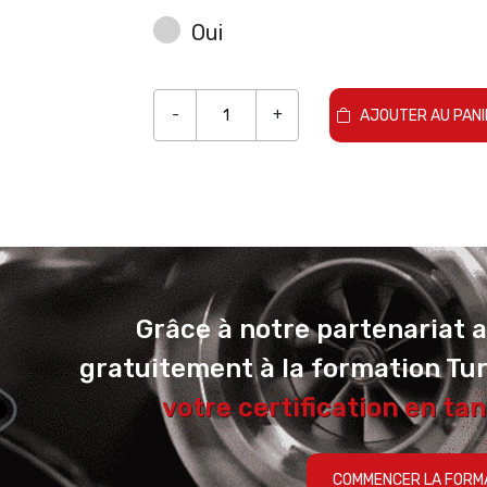
Oui
-
+
AJOUTER AU PANI
Grâce à notre partenariat 
gratuitement à la formation Tu
votre certification en tan
COMMENCER LA FORM