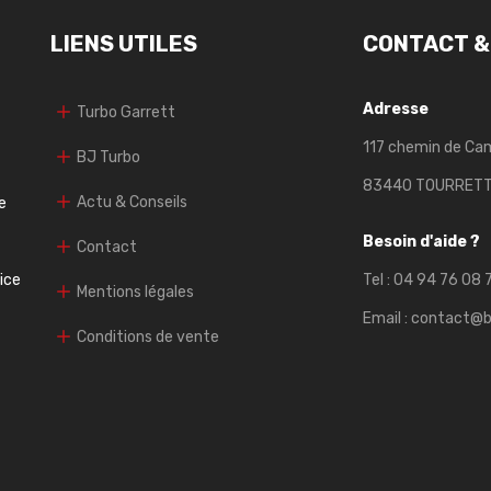
LIENS UTILES
CONTACT &
Adresse
Turbo Garrett
117 chemin de Ca
BJ Turbo
83440 TOURRET
Actu & Conseils
e
Besoin d'aide ?
Contact
vice
Tel :
04 94 76 08 
Mentions légales
Email :
contact@b
Conditions de vente