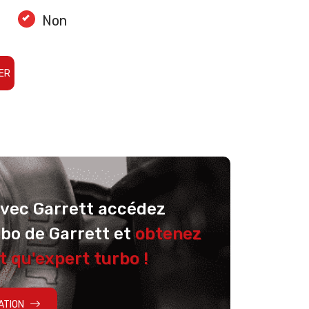
Non
ER
avec Garrett accédez
rbo de Garrett et
obtenez
t qu'expert turbo !
ATION