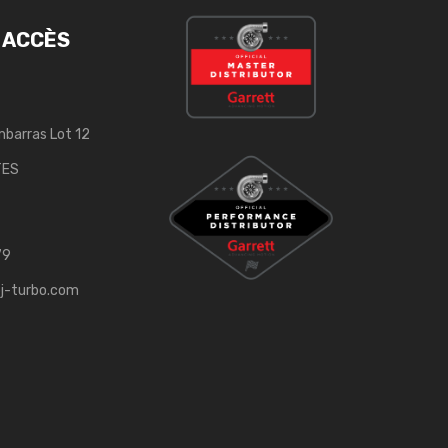
 ACCÈS
mbarras Lot 12
TES
79
j-turbo.com