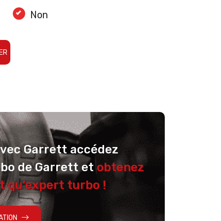
Non
ER
avec Garrett accédez
rbo de Garrett et
obtenez
t qu'expert turbo !
ATION