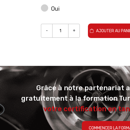
Oui
-
+
AJOUTER AU PANI
Grâce à notre partenariat 
gratuitement à la formation Tu
votre certification en tan
COMMENCER LA FORM