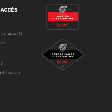
 ACCÈS
mbarras Lot 12
TES
79
j-turbo.com