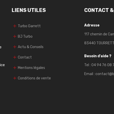
LIENS UTILES
CONTACT &
Adresse
Turbo Garrett
117 chemin de Ca
BJ Turbo
83440 TOURRET
Actu & Conseils
e
Besoin d'aide ?
Contact
vice
Tel :
04 94 76 08 
Mentions légales
Email :
contact@b
Conditions de vente