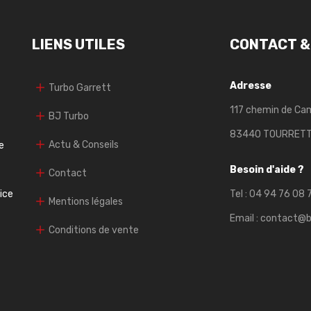
LIENS UTILES
CONTACT &
Adresse
Turbo Garrett
117 chemin de Ca
BJ Turbo
83440 TOURRET
Actu & Conseils
e
Besoin d'aide ?
Contact
vice
Tel :
04 94 76 08 
Mentions légales
Email :
contact@b
Conditions de vente