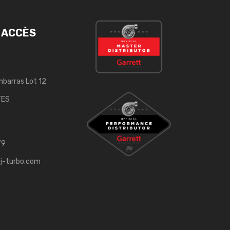
 ACCÈS
mbarras Lot 12
TES
79
j-turbo.com