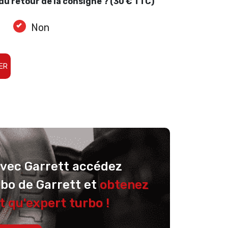
u retour de la consigne ? (30 € TTC)
Non
ER
avec Garrett accédez
rbo de Garrett et
obtenez
t qu'expert turbo !