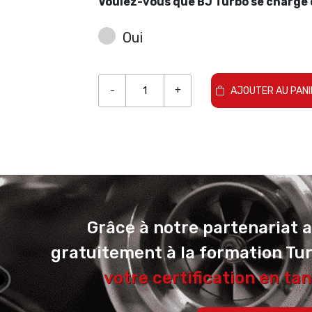
Voulez-vous que BJ Turbo se charge d
Oui
-
+
AJOUTER AU PANI
Grâce à notre partenariat 
gratuitement à la formation Tu
votre certification en tan