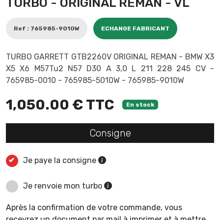
TURBO - ORIGINAL REMAN - VL
Ref : 765985-9010W
ECHANGE FABRICANT
TURBO GARRETT GTB2260V ORIGINAL REMAN - BMW X3
X5 X6 M57Tu2 N57 D30 A 3,0 L 211 228 245 CV -
765985-0010 - 765985-5010W - 765985-9010W
1,050.00 € TTC
En stock
Consigne
Je paye la consigne
Je renvoie mon turbo
Après la confirmation de votre commande, vous
recevrez un document par mail à imprimer et à mettre