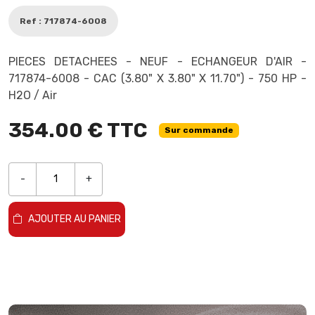
Ref : 717874-6008
PIECES DETACHEES - NEUF - ECHANGEUR D'AIR -
717874-6008 - CAC (3.80" X 3.80" X 11.70") - 750 HP -
H2O / Air
354.00 € TTC
Sur commande
-
+
AJOUTER AU PANIER